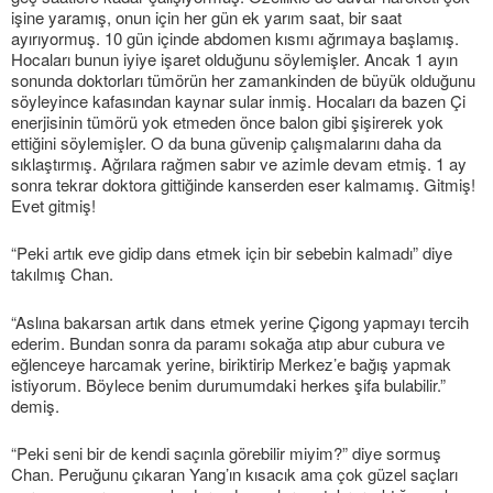
işine yaramış, onun için her gün ek yarım saat, bir saat
ayırıyormuş. 10 gün içinde abdomen kısmı ağrımaya başlamış.
Hocaları bunun iyiye işaret olduğunu söylemişler. Ancak 1 ayın
sonunda doktorları tümörün her zamankinden de büyük olduğunu
söyleyince kafasından kaynar sular inmiş. Hocaları da bazen Çi
enerjisinin tümörü yok etmeden önce balon gibi şişirerek yok
ettiğini söylemişler. O da buna güvenip çalışmalarını daha da
sıklaştırmış. Ağrılara rağmen sabır ve azimle devam etmiş. 1 ay
sonra tekrar doktora gittiğinde kanserden eser kalmamış. Gitmiş!
Evet gitmiş!
“Peki artık eve gidip dans etmek için bir sebebin kalmadı” diye
takılmış Chan.
“Aslına bakarsan artık dans etmek yerine Çigong yapmayı tercih
ederim. Bundan sonra da paramı sokağa atıp abur cubura ve
eğlenceye harcamak yerine, biriktirip Merkez’e bağış yapmak
istiyorum. Böylece benim durumumdaki herkes şifa bulabilir.”
demiş.
“Peki seni bir de kendi saçınla görebilir miyim?” diye sormuş
Chan. Peruğunu çıkaran Yang’ın kısacık ama çok güzel saçları