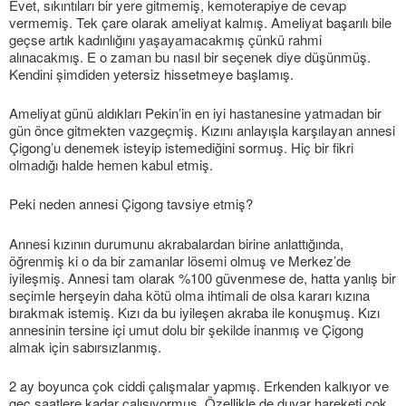
Evet, sıkıntıları bir yere gitmemiş, kemoterapiye de cevap
vermemiş. Tek çare olarak ameliyat kalmış. Ameliyat başarılı bile
geçse artık kadınlığını yaşayamacakmış çünkü rahmi
alınacakmış. E o zaman bu nasıl bir seçenek diye düşünmüş.
Kendini şimdiden yetersiz hissetmeye başlamış.
Ameliyat günü aldıkları Pekin’in en iyi hastanesine yatmadan bir
gün önce gitmekten vazgeçmiş. Kızını anlayışla karşılayan annesi
Çigong’u denemek isteyip istemediğini sormuş. Hiç bir fikri
olmadığı halde hemen kabul etmiş.
Peki neden annesi Çigong tavsiye etmiş?
Annesi kızının durumunu akrabalardan birine anlattığında,
öğrenmiş ki o da bir zamanlar lösemi olmuş ve Merkez’de
iyileşmiş. Annesi tam olarak %100 güvenmese de, hatta yanlış bir
seçimle herşeyin daha kötü olma ihtimali de olsa kararı kızına
bırakmak istemiş. Kızı da bu iyileşen akraba ile konuşmuş. Kızı
annesinin tersine içi umut dolu bir şekilde inanmış ve Çigong
almak için sabırsızlanmış.
2 ay boyunca çok ciddi çalışmalar yapmış. Erkenden kalkıyor ve
geç saatlere kadar çalışıyormuş. Özellikle de duvar hareketi çok