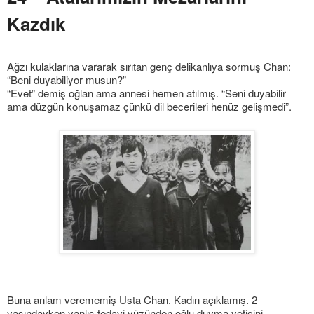
Kazdık
Ağzı kulaklarına vararak sırıtan genç delikanlıya sormuş Chan:
“Beni duyabiliyor musun?”
“Evet” demiş oğlan ama annesi hemen atılmış. “Seni duyabilir
ama düzgün konuşamaz çünkü dil becerileri henüz gelişmedi”.
Buna anlam verememiş Usta Chan. Kadın açıklamış. 2
yaşındayken yanlış tedavi yüzünden oğlu duyma yetisini