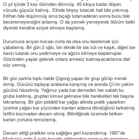
O yıl içinde 3 kez ölümden dönmüş. 45 kiloya kadar düşen
vücudu güçsüz kalmış. Elinde birşey tutacak hali bile yokmuş.
İntiharı bile düşünmüş ama bıçağı tutamadıktan sonra bunu bile
beceremeyeceğini anlamış. O da yemek yemeyerek ölürüm belki
diyerek kendine eziyet etmeye başlamış.
Durumuna acıyan kocası zorla da olsa onu beslemek için
çabalamış. Bir gün 2 oğlu, biri elinde bir tas süt ve kaşık, diğeri ise
havlu tutarak onu yedirmeye ve ağzını silmeye başlamışlar.
Gözünden yaşlar gelerek onlara annesiz kalmayacaklarına dair
söz vermiş.
Bir gün parkta toplu halde Çigong yapan bir grup görüp merak
etmiş. Gücünü toplayıp aralarına karışmış ve anında Çi’nin çekim
gücünü hissetmiş. Yağmur yada kar demeden her sabah bu
gruba katılmış, gruptan kimse gelmese bile hareketleri tek başına
tekrarlamış. Bir gün şiddetli kar yağışı altında pratik yaparken
üzerine yağan kar yüzünden kardan adama döndüğünü farketmiş.
İstifini bozmadan devam etmiş. Bitirdiğinde üzerinde biriken
karları zorlukla temizlemiş.
Devam ettiği pratikler ona sağlığını geri kazandırmış. 1987’de
Merkez’e gelip 3 aylık hocalık eğitiminden geçip o da insanlara