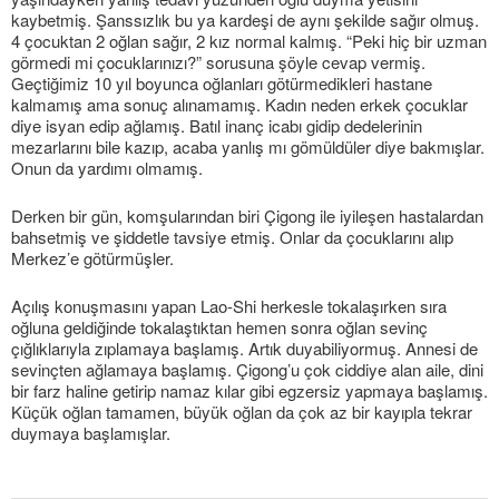
kaybetmiş. Şanssızlık bu ya kardeşi de aynı şekilde sağır olmuş.
4 çocuktan 2 oğlan sağır, 2 kız normal kalmış. “Peki hiç bir uzman
görmedi mi çocuklarınızı?” sorusuna şöyle cevap vermiş.
Geçtiğimiz 10 yıl boyunca oğlanları götürmedikleri hastane
kalmamış ama sonuç alınamamış. Kadın neden erkek çocuklar
diye isyan edip ağlamış. Batıl inanç icabı gidip dedelerinin
mezarlarını bile kazıp, acaba yanlış mı gömüldüler diye bakmışlar.
Onun da yardımı olmamış.
Derken bir gün, komşularından biri Çigong ile iyileşen hastalardan
bahsetmiş ve şiddetle tavsiye etmiş. Onlar da çocuklarını alıp
Merkez’e götürmüşler.
Açılış konuşmasını yapan Lao-Shi herkesle tokalaşırken sıra
oğluna geldiğinde tokalaştıktan hemen sonra oğlan sevinç
çığlıklarıyla zıplamaya başlamış. Artık duyabiliyormuş. Annesi de
sevinçten ağlamaya başlamış. Çigong’u çok ciddiye alan aile, dini
bir farz haline getirip namaz kılar gibi egzersiz yapmaya başlamış.
Küçük oğlan tamamen, büyük oğlan da çok az bir kayıpla tekrar
duymaya başlamışlar.