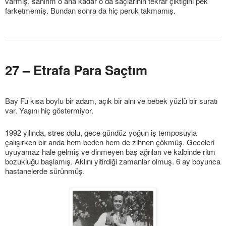
varmış, sanırım o ana kadar o da saçlarının tekrar çıktığını pek
farketmemiş. Bundan sonra da hiç peruk takmamış.
27 – Etrafa Para Saçtım
Bay Fu kısa boylu bir adam, açık bir alnı ve bebek yüzlü bir suratı
var. Yaşını hiç göstermiyor.
1992 yılında, stres dolu, gece gündüz yoğun iş temposuyla
çalışırken bir anda hem beden hem de zihnen çökmüş. Geceleri
uyuyamaz hale gelmiş ve dinmeyen baş ağrıları ve kalbinde ritm
bozukluğu başlamış. Aklını yitirdiği zamanlar olmuş. 6 ay boyunca
hastanelerde sürünmüş.