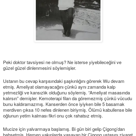
Peki doktor tavsiyesi ne olmuş? Ne isterse yiyebileceğini ve
güzel güzel dinlenmesini söylemişler.
Ustanın bu cevap karşısındaki şaşkınlığını görerek Wu devam
etmiş. Ameliyat olamayacağını çünkü aynı zamanda kalp
yetmezliği ve kansızlık olduğunu söylemiş. “Ameliyat masasında
kalırsın” demişler. Kemoterapi filan da göremezmiş çünkü vücudu
bunu kaldıramazmış. Kanserden önce iyiyken bile 5 basamak
merdiven çıksa 10 nefes dinlenen biriymiş. Ölümü kabullense bile
oğlunun yetim kalması fikri onu çok rahatsız etmiş.
Mucize için yalvarmaya başlamış. Bi gün biri gelip Çigong’dan
bahsetmiş. Hemen yakınlarda yaşayan bir Çigong ustasını ziyaret