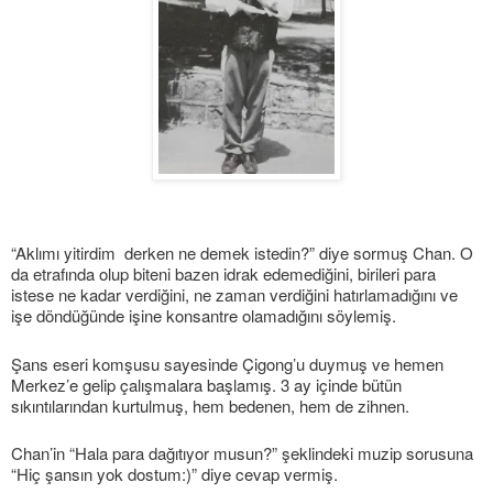
“Aklımı yitirdim derken ne demek istedin?” diye sormuş Chan. O
da etrafında olup biteni bazen idrak edemediğini, birileri para
istese ne kadar verdiğini, ne zaman verdiğini hatırlamadığını ve
işe döndüğünde işine konsantre olamadığını söylemiş.
Şans eseri komşusu sayesinde Çigong’u duymuş ve hemen
Merkez’e gelip çalışmalara başlamış. 3 ay içinde bütün
sıkıntılarından kurtulmuş, hem bedenen, hem de zihnen.
Chan’in “Hala para dağıtıyor musun?” şeklindeki muzip sorusuna
“Hiç şansın yok dostum:)” diye cevap vermiş.