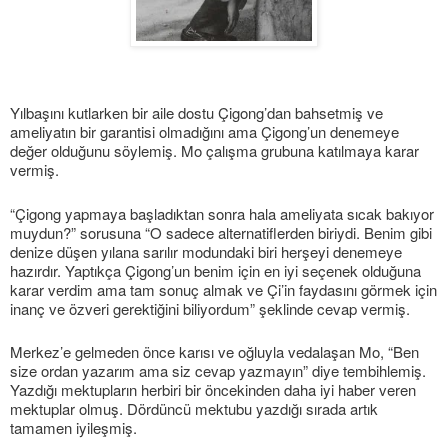
Yılbaşını kutlarken bir aile dostu Çigong’dan bahsetmiş ve
ameliyatın bir garantisi olmadığını ama Çigong’un denemeye
değer olduğunu söylemiş. Mo çalışma grubuna katılmaya karar
vermiş.
“Çigong yapmaya başladıktan sonra hala ameliyata sıcak bakıyor
muydun?” sorusuna “O sadece alternatiflerden biriydi. Benim gibi
denize düşen yılana sarılır modundaki biri herşeyi denemeye
hazırdır. Yaptıkça Çigong’un benim için en iyi seçenek olduğuna
karar verdim ama tam sonuç almak ve Çi’in faydasını görmek için
inanç ve özveri gerektiğini biliyordum” şeklinde cevap vermiş.
Merkez’e gelmeden önce karısı ve oğluyla vedalaşan Mo, “Ben
size ordan yazarım ama siz cevap yazmayın” diye tembihlemiş.
Yazdığı mektupların herbiri bir öncekinden daha iyi haber veren
mektuplar olmuş. Dördüncü mektubu yazdığı sırada artık
tamamen iyileşmiş.