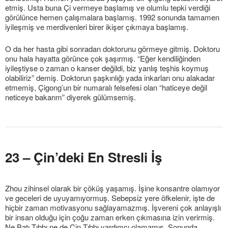
etmiş. Usta buna Çi vermeye başlamış ve olumlu tepki verdiği
görülünce hemen çalışmalara başlamış. 1992 sonunda tamamen
iyileşmiş ve merdivenleri birer ikişer çıkmaya başlamış.
O da her hasta gibi sonradan doktorunu görmeye gitmiş. Doktoru
onu hala hayatta görünce çok şaşırmış. “Eğer kendiliğinden
iyileştiyse o zaman o kanser değildi, biz yanlış teşhis koymuş
olabiliriz” demiş. Doktorun şaşkınlığı yada inkarları onu alakadar
etmemiş, Çigong’un bir numaralı felsefesi olan “haticeye değil
neticeye bakarım” diyerek gülümsemiş.
23 – Çin’deki En Stresli İş
Zhou zihinsel olarak bir çöküş yaşamış. İşine konsantre olamıyor
ve geceleri de uyuyamıyormuş. Sebepsiz yere öfkelenir, işte de
hiçbir zaman motivasyonu sağlayamazmış. İşvereni çok anlayışlı
bir insan olduğu için çoğu zaman erken çıkmasına izin verirmiş.
Ne Batı Tıbbı ne de Çin Tıbbı yardımcı olamamış. Sonunda