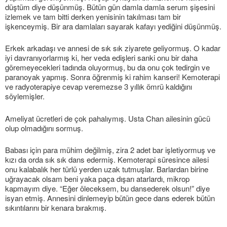
düştüm diye düşünmüş. Bütün gün damla damla serum şişesini
izlemek ve tam bitti derken yenisinin takılması tam bir
işkenceymiş. Bir ara damlaları sayarak kafayı yediğini düşünmüş.
Erkek arkadaşı ve annesi de sık sık ziyarete geliyormuş. O kadar
iyi davranıyorlarmış ki, her veda edişleri sanki onu bir daha
göremeyecekleri tadında oluyormuş, bu da onu çok tedirgin ve
paranoyak yapmış. Sonra öğrenmiş ki rahim kanseri! Kemoterapi
ve radyoterapiye cevap veremezse 3 yıllık ömrü kaldığını
söylemişler.
Ameliyat ücretleri de çok pahalıymış. Usta Chan ailesinin gücü
olup olmadığını sormuş.
Babası için para mühim değilmiş, zira 2 adet bar işletiyormuş ve
kızı da orda sık sık dans edermiş. Kemoterapi süresince ailesi
onu kalabalık her türlü yerden uzak tutmuşlar. Barlardan birine
uğrayacak olsam beni yaka paça dışarı atarlardı, mikrop
kapmayım diye. “Eğer öleceksem, bu dansederek olsun!” diye
isyan etmiş. Annesini dinlemeyip bütün gece dans ederek bütün
sıkıntılarını bir kenara bırakmış.