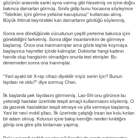
gözünün arasında sanki ayna varmış gibi hissetmiş ve içine doğru
bakınca damarları görmüş. Sınıfa gidip bunu hocasına söyleyince
“Tebrikler, içini görme yetisine kavuştunuz” kutlaması almış.
Büyük ihtimal beynindeki kan damarlarını gördüğü söylenmiş.
Sonra eve döndüğünde vücudunun çeşitli yerlerine bakınca içini
görebildiğini farketmiş. Sonra diğer insanlarınkini de görmeye
başlamış. Önce ona inanmamışlar ama gözle teşhis koymaya
başlayınca hayretler içinde kalmışlar. Doktorlar hangi kadının
hamile olup hangisinin olmadığını onunla test etmişler. Bu
denemeden sonra ona inanmışlar.
“Yani ayaklı bir X-ray cihazı diyebilir miyiz senin için? Bunun
faydası ne oldu?” diye sormuş Chan.
İlk başlarda pek faydasını görmemiş. Lao-Shi onu görünce bu
yeteneği hastalar üzerinde tespit amaçlı kullanmasını söylemiş. O
da gezerek hastalıkları tespit etmeye ve şifa vermeye başlamış.
Yani bir nevi mobil şifacı. İlk üzerinde çalıştığı insan ise kolu kırılan
bir adam olmuş. Kolunun içine bakıp kemiğin nerden kırıldığını
görüp ona göre şifa tonlaması yapmış.
Peki ya kendi sağlığı ne olmuş? Kendisi de arada çaktırmadan