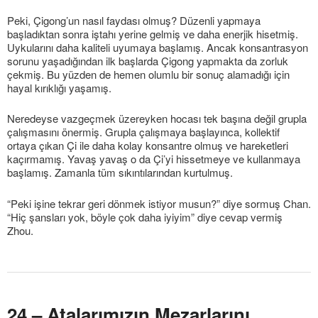
Peki, Çigong’un nasıl faydası olmuş? Düzenli yapmaya
başladıktan sonra iştahı yerine gelmiş ve daha enerjik hisetmiş.
Uykularını daha kaliteli uyumaya başlamış. Ancak konsantrasyon
sorunu yaşadığından ilk başlarda Çigong yapmakta da zorluk
çekmiş. Bu yüzden de hemen olumlu bir sonuç alamadığı için
hayal kırıklığı yaşamış.
Neredeyse vazgeçmek üzereyken hocası tek başına değil grupla
çalışmasını önermiş. Grupla çalışmaya başlayınca, kollektif
ortaya çıkan Çi ile daha kolay konsantre olmuş ve hareketleri
kaçırmamış. Yavaş yavaş o da Çi’yi hissetmeye ve kullanmaya
başlamış. Zamanla tüm sıkıntılarından kurtulmuş.
“Peki işine tekrar geri dönmek istiyor musun?” diye sormuş Chan.
“Hiç şansları yok, böyle çok daha iyiyim” diye cevap vermiş
Zhou.
24 – Atalarımızın Mezarlarını