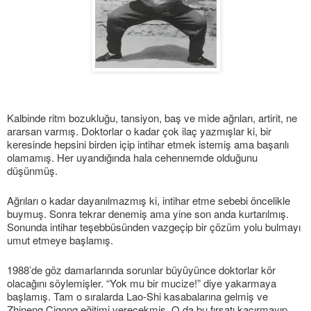
Kalbinde ritm bozukluğu, tansiyon, baş ve mide ağrıları, artirit, ne
ararsan varmış. Doktorlar o kadar çok ilaç yazmışlar ki, bir
keresinde hepsini birden içip intihar etmek istemiş ama başarılı
olamamış. Her uyandığında hala cehennemde olduğunu
düşünmüş.
Ağrıları o kadar dayanılmazmış ki, intihar etme sebebi öncelikle
buymuş. Sonra tekrar denemiş ama yine son anda kurtarılmış.
Sonunda intihar teşebbüsünden vazgeçip bir çözüm yolu bulmayı
umut etmeye başlamış.
1988’de göz damarlarında sorunlar büyüyünce doktorlar kör
olacağını söylemişler. “Yok mu bir mucize!” diye yakarmaya
başlamış. Tam o sıralarda Lao-Shi kasabalarına gelmiş ve
Zhineng Çigong eğitimi verecekmiş. O da bu fırsatı kaçırmayıp