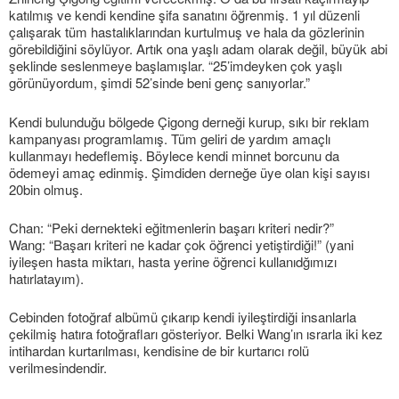
katılmış ve kendi kendine şifa sanatını öğrenmiş. 1 yıl düzenli
çalışarak tüm hastalıklarından kurtulmuş ve hala da gözlerinin
görebildiğini söylüyor. Artık ona yaşlı adam olarak değil, büyük abi
şeklinde seslenmeye başlamışlar. “25’imdeyken çok yaşlı
görünüyordum, şimdi 52’sinde beni genç sanıyorlar.”
Kendi bulunduğu bölgede Çigong derneği kurup, sıkı bir reklam
kampanyası programlamış. Tüm geliri de yardım amaçlı
kullanmayı hedeflemiş. Böylece kendi minnet borcunu da
ödemeyi amaç edinmiş. Şimdiden derneğe üye olan kişi sayısı
20bin olmuş.
Chan: “Peki dernekteki eğitmenlerin başarı kriteri nedir?”
Wang: “Başarı kriteri ne kadar çok öğrenci yetiştirdiği!” (yani
iyileşen hasta miktarı, hasta yerine öğrenci kullanıdğımızı
hatırlatayım).
Cebinden fotoğraf albümü çıkarıp kendi iyileştirdiği insanlarla
çekilmiş hatıra fotoğrafları gösteriyor. Belki Wang’ın ısrarla iki kez
intihardan kurtarılması, kendisine de bir kurtarıcı rolü
verilmesindendir.