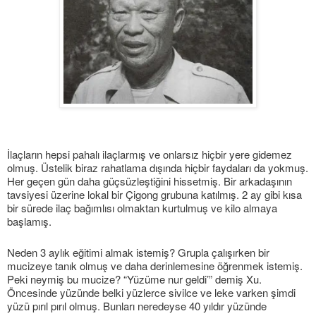
İlaçların hepsi pahalı ilaçlarmış ve onlarsız hiçbir yere gidemez
olmuş. Üstelik biraz rahatlama dışında hiçbir faydaları da yokmuş.
Her geçen gün daha güçsüzleştiğini hissetmiş. Bir arkadaşının
tavsiyesi üzerine lokal bir Çigong grubuna katılmış. 2 ay gibi kısa
bir sürede ilaç bağımlısı olmaktan kurtulmuş ve kilo almaya
başlamış.
Neden 3 aylık eğitimi almak istemiş? Grupla çalışırken bir
mucizeye tanık olmuş ve daha derinlemesine öğrenmek istemiş.
Peki neymiş bu mucize? “Yüzüme nur geldi’” demiş Xu.
Öncesinde yüzünde belki yüzlerce sivilce ve leke varken şimdi
yüzü pırıl pırıl olmuş. Bunları neredeyse 40 yıldır yüzünde