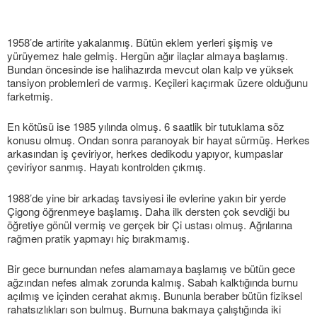
1958’de artirite yakalanmış. Bütün eklem yerleri şişmiş ve
yürüyemez hale gelmiş. Hergün ağır ilaçlar almaya başlamış.
Bundan öncesinde ise halihazırda mevcut olan kalp ve yüksek
tansiyon problemleri de varmış. Keçileri kaçırmak üzere olduğunu
farketmiş.
En kötüsü ise 1985 yılında olmuş. 6 saatlik bir tutuklama söz
konusu olmuş. Ondan sonra paranoyak bir hayat sürmüş. Herkes
arkasından iş çeviriyor, herkes dedikodu yapıyor, kumpaslar
çeviriyor sanmış. Hayatı kontrolden çıkmış.
1988’de yine bir arkadaş tavsiyesi ile evlerine yakın bir yerde
Çigong öğrenmeye başlamış. Daha ilk dersten çok sevdiği bu
öğretiye gönül vermiş ve gerçek bir Çi ustası olmuş. Ağrılarına
rağmen pratik yapmayı hiç bırakmamış.
Bir gece burnundan nefes alamamaya başlamış ve bütün gece
ağzından nefes almak zorunda kalmış. Sabah kalktığında burnu
açılmış ve içinden cerahat akmış. Bununla beraber bütün fiziksel
rahatsızlıkları son bulmuş. Burnuna bakmaya çalıştığında iki